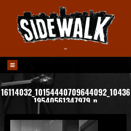
Meteen
naar
de
inhoud
16114032_10154440709644092_10436
19540561347979_n