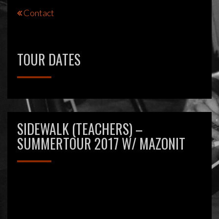
Bericht
Contact
navigatie
TOUR DATES
SIDEWALK (TEACHERS) –
SUMMERTOUR 2017 W/ MAZONIT
Videospeler