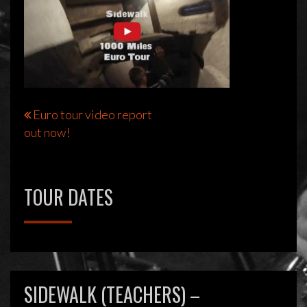
Bericht
Euro tour video report
out now!
navigatie
TOUR DATES
SIDEWALK (TEACHERS) –